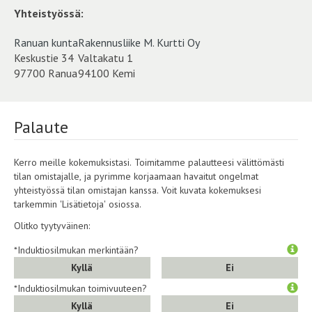
Yhteistyössä:
Ranuan kunta
Rakennusliike M. Kurtti Oy
Keskustie 34
Valtakatu 1
97700 Ranua
94100 Kemi
Palaute
Kerro meille kokemuksistasi. Toimitamme palautteesi välittömästi
tilan omistajalle, ja pyrimme korjaamaan havaitut ongelmat
yhteistyössä tilan omistajan kanssa. Voit kuvata kokemuksesi
tarkemmin 'Lisätietoja' osiossa.
Olitko tyytyväinen:
*Induktiosilmukan merkintään?
Kyllä
Ei
*Induktiosilmukan toimivuuteen?
Kyllä
Ei