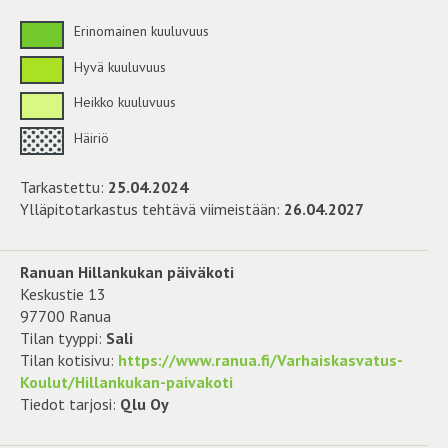
Erinomainen kuuluvuus
Hyvä kuuluvuus
Heikko kuuluvuus
Häiriö
Tarkastettu:
25.04.2024
Ylläpitotarkastus tehtävä viimeistään:
26.04.2027
Ranuan Hillankukan päiväkoti
Keskustie 13
97700 Ranua
Tilan tyyppi:
Sali
Tilan kotisivu:
https://www.ranua.fi/Varhaiskasvatus-
Koulut/Hillankukan-paivakoti
Tiedot tarjosi:
Qlu Oy