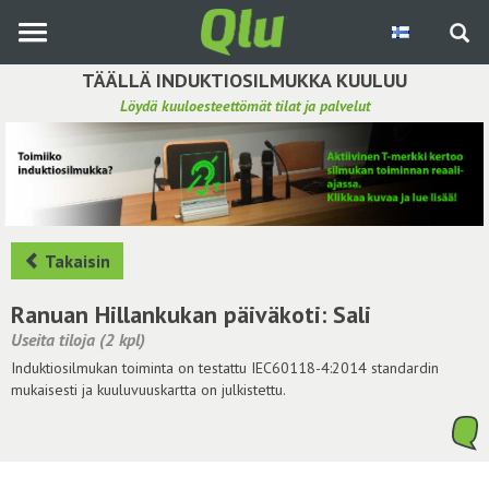
Siirry
pääsisältöön
TÄÄLLÄ INDUKTIOSILMUKKA KUULUU
Löydä kuuloesteettömät tilat ja palvelut
Etsi induktiosilmukka
Tee ehdotus ja vaikuta kuulemiskokemukseen
Hae ehdotuksia
Takaisin
Käyttöohje
Ranuan Hillankukan päiväkoti: Sali
Useita tiloja (2 kpl)
Yhteydenottopyyntö
Induktiosilmukan toiminta on testattu IEC60118-4:2014 standardin
mukaisesti ja kuuluvuuskartta on julkistettu.
Kirjaudu sisään