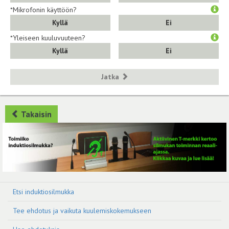
*Mikrofonin käyttöön?
Kyllä
Ei
*Yleiseen kuuluvuuteen?
Kyllä
Ei
Jatka
Takaisin
Etsi induktiosilmukka
Tee ehdotus ja vaikuta kuulemiskokemukseen