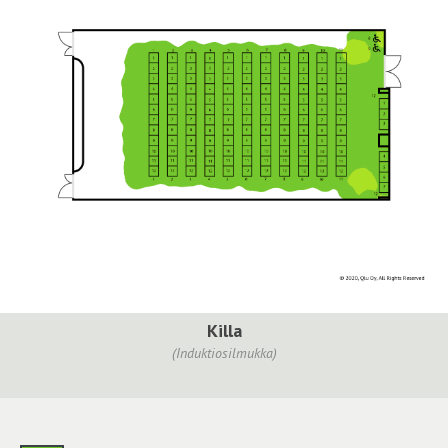
Killa
(Induktiosilmukka)