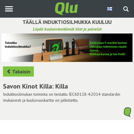
Siirry
pääsisältöön
TÄÄLLÄ INDUKTIOSILMUKKA KUULUU
Löydä kuuloesteettömät tilat ja palvelut
Etsi induktiosilmukka
Tee ehdotus ja vaikuta kuulemiskokemukseen
Hae ehdotuksia
Takaisin
Käyttöohje
Savon Kinot Killa: Killa
Yhteydenottopyyntö
Induktiosilmukan toiminta on testattu IEC60118-4:2014 standardin
mukaisesti ja kuuluvuuskartta on julkistettu.
Kirjaudu sisään