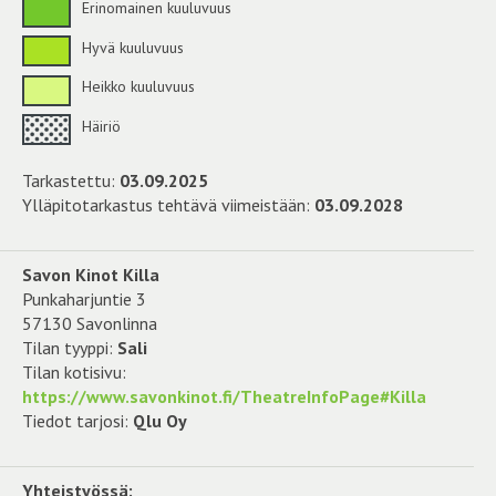
Erinomainen kuuluvuus
Hyvä kuuluvuus
Heikko kuuluvuus
Häiriö
Tarkastettu:
03.09.2025
Ylläpitotarkastus tehtävä viimeistään:
03.09.2028
Savon Kinot Killa
Punkaharjuntie 3
57130 Savonlinna
Tilan tyyppi:
Sali
Tilan kotisivu:
https://www.savonkinot.fi/TheatreInfoPage#Killa
Tiedot tarjosi:
Qlu Oy
Yhteistyössä: