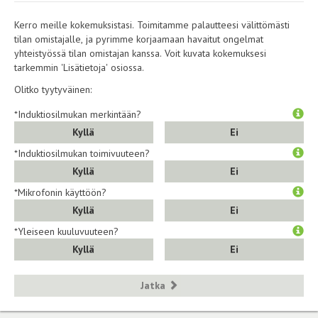
Kerro meille kokemuksistasi. Toimitamme palautteesi välittömästi
tilan omistajalle, ja pyrimme korjaamaan havaitut ongelmat
yhteistyössä tilan omistajan kanssa. Voit kuvata kokemuksesi
tarkemmin 'Lisätietoja' osiossa.
Olitko tyytyväinen:
*Induktiosilmukan merkintään?
Kyllä
Ei
*Induktiosilmukan toimivuuteen?
Kyllä
Ei
*Mikrofonin käyttöön?
Kyllä
Ei
*Yleiseen kuuluvuuteen?
Kyllä
Ei
Jatka