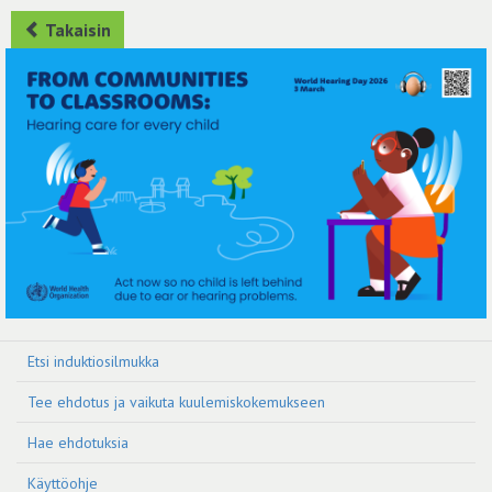
Takaisin
Etsi induktiosilmukka
Tee ehdotus ja vaikuta kuulemiskokemukseen
Hae ehdotuksia
Käyttöohje