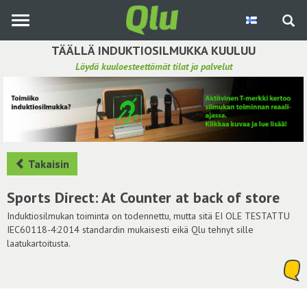
Siirry
pääsisältöön
TÄÄLLÄ INDUKTIOSILMUKKA KUULUU
Löydä kuuloesteettömät tilat ja palvelut
Etsi induktiosilmukka
Tee ehdotus ja vaikuta kuulemiskokemukseen
Hae ehdotuksia
Takaisin
Käyttöohje
Sports Direct: At Counter at back of store
Yhteydenottopyyntö
Induktiosilmukan toiminta on todennettu, mutta sitä EI OLE TESTATTU
IEC60118-4:2014 standardin mukaisesti eikä Qlu tehnyt sille
laatukartoitusta.
Kirjaudu sisään