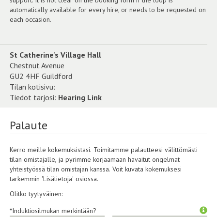
support. It is not clear on the booking form if the loop is
automatically available for every hire, or needs to be requested on
each occasion.
St Catherine's Village Hall
Chestnut Avenue
GU2 4HF Guildford
Tilan kotisivu:
Tiedot tarjosi:
Hearing Link
Palaute
Kerro meille kokemuksistasi. Toimitamme palautteesi välittömästi
tilan omistajalle, ja pyrimme korjaamaan havaitut ongelmat
yhteistyössä tilan omistajan kanssa. Voit kuvata kokemuksesi
tarkemmin 'Lisätietoja' osiossa.
Olitko tyytyväinen:
*Induktiosilmukan merkintään?