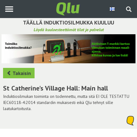
Siirry
pääsisältöön
TÄÄLLÄ INDUKTIOSILMUKKA KUULUU
Löydä kuuloesteettömät tilat ja palvelut
Etsi induktiosilmukka
Tee ehdotus ja vaikuta kuulemiskokemukseen
Hae ehdotuksia
Takaisin
Käyttöohje
St Catherine's Village Hall: Main hall
Yhteydenottopyyntö
Induktiosilmukan toiminta on todennettu, mutta sitä EI OLE TESTATTU
IEC60118-4:2014 standardin mukaisesti eikä Qlu tehnyt sille
laatukartoitusta.
Kirjaudu sisään