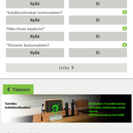
Kyllä
Ei
*Induktiosilmukan toimivuuteen?
Kyllä
Ei
*Mikrofonin käyttöön?
Kyllä
Ei
*Yleiseen kuuluvuuteen?
Kyllä
Ei
Jatka
Takaisin