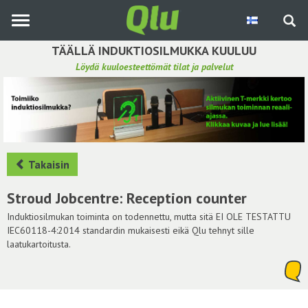
Siirry
pääsisältöön
TÄÄLLÄ INDUKTIOSILMUKKA KUULUU
Löydä kuuloesteettömät tilat ja palvelut
Etsi induktiosilmukka
Tee ehdotus ja vaikuta kuulemiskokemukseen
Hae ehdotuksia
Takaisin
Käyttöohje
Stroud Jobcentre: Reception counter
Yhteydenottopyyntö
Induktiosilmukan toiminta on todennettu, mutta sitä EI OLE TESTATTU
IEC60118-4:2014 standardin mukaisesti eikä Qlu tehnyt sille
laatukartoitusta.
Kirjaudu sisään