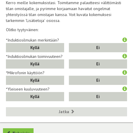
Kerro meille kokemuksistasi. Toimitamme palautteesi välittömästi
tilan omistajalle, ja pyrimme korjaamaan havaitut ongelmat
yhteistyössä tilan omistajan kanssa. Voit kuvata kokemuksesi
tarkemmin 'Lisätietoja' osiossa.
Olitko tyytyväinen:
*Induktiosilmukan merkintään?
Kyllä
Ei
*Induktiosilmukan toimivuuteen?
Kyllä
Ei
*Mikrofonin käyttöön?
Kyllä
Ei
*Yleiseen kuuluvuuteen?
Kyllä
Ei
Jatka