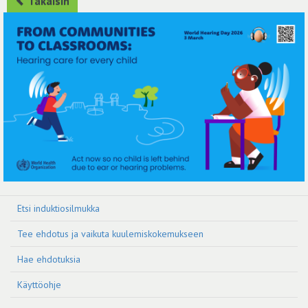
Takaisin
Etsi induktiosilmukka
Tee ehdotus ja vaikuta kuulemiskokemukseen
Hae ehdotuksia
Käyttöohje