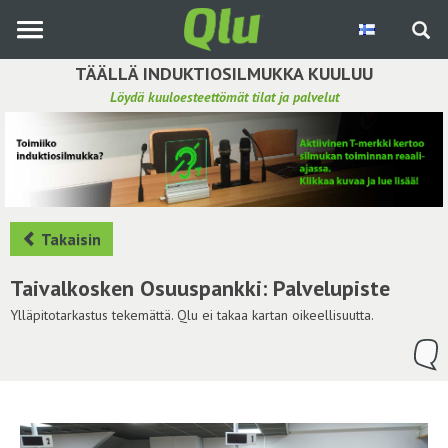
Siirry
pääsisältöön
TÄÄLLÄ INDUKTIOSILMUKKA KUULUU
Löydä kuuloesteettömät tilat ja palvelut
Etsi induktiosilmukka
Tee ehdotus ja vaikuta kuulemiskokemukseen
Hae ehdotuksia
Takaisin
Käyttöohje
Taivalkosken Osuuspankki: Palvelupiste
Yhteydenottopyyntö
Ylläpitotarkastus tekemättä. Qlu ei takaa kartan oikeellisuutta.
Kirjaudu sisään