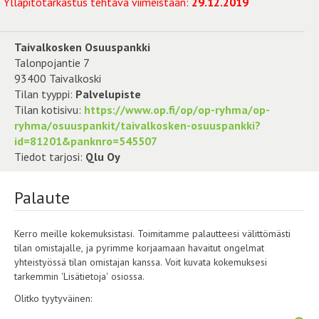
Ylläpitotarkastus tehtävä viimeistään:
29.12.2019
Taivalkosken Osuuspankki
Talonpojantie 7
93400 Taivalkoski
Tilan tyyppi:
Palvelupiste
Tilan kotisivu:
https://www.op.fi/op/op-ryhma/op-
ryhma/osuuspankit/taivalkosken-osuuspankki?
id=81201&panknro=545507
Tiedot tarjosi:
Qlu Oy
Palaute
Kerro meille kokemuksistasi. Toimitamme palautteesi välittömästi
tilan omistajalle, ja pyrimme korjaamaan havaitut ongelmat
yhteistyössä tilan omistajan kanssa. Voit kuvata kokemuksesi
tarkemmin 'Lisätietoja' osiossa.
Olitko tyytyväinen: