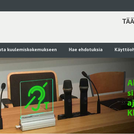
TÄÄ
kuta kuulemiskokemukseen
Hae ehdotuksia
Käyttöoh