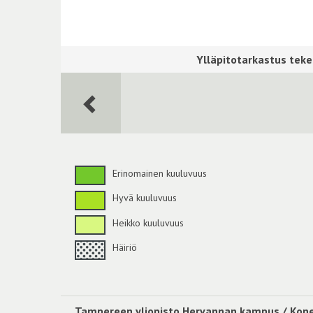
Erinomainen kuuluvuus
Hyvä kuuluvuus
Heikko kuuluvuus
Häiriö
Tampereen yliopisto Hervannan kampus / Kon