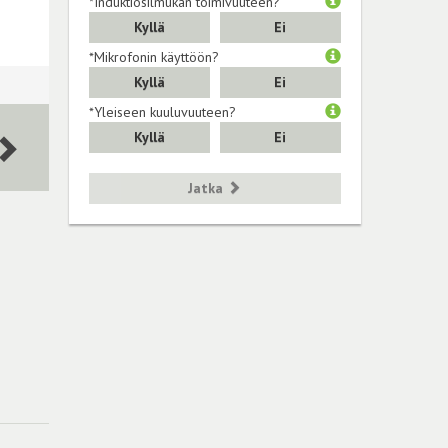
*Induktiosilmukan toimivuuteen?
Kyllä
Ei
*Mikrofonin käyttöön?
Kyllä
Ei
*Yleiseen kuuluvuuteen?
Kyllä
Ei
Jatka