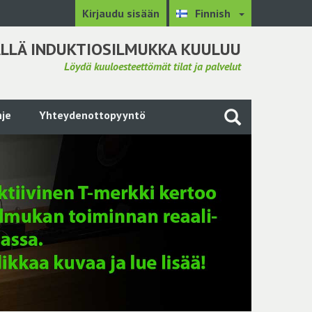
Kirjaudu sisään
Finnish
LLÄ INDUKTIOSILMUKKA KUULUU
Löydä kuuloesteettömät tilat ja palvelut
je
Yhteydenottopyyntö