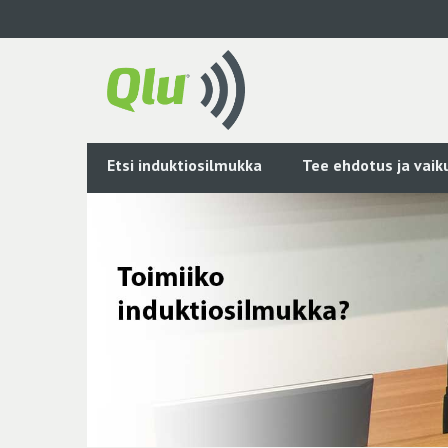
Siirry
pääsisältöön
Etsi induktiosilmukka
Tee ehdotus ja vai