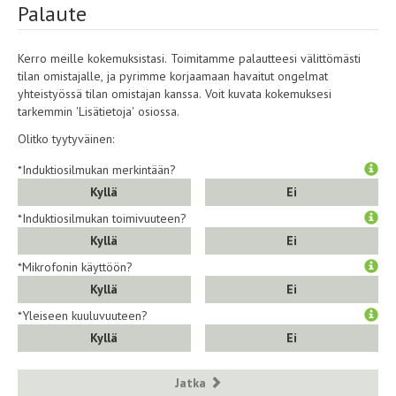
Palaute
Kerro meille kokemuksistasi. Toimitamme palautteesi välittömästi
tilan omistajalle, ja pyrimme korjaamaan havaitut ongelmat
yhteistyössä tilan omistajan kanssa. Voit kuvata kokemuksesi
tarkemmin 'Lisätietoja' osiossa.
Olitko tyytyväinen:
*Induktiosilmukan merkintään?
Kyllä
Ei
*Induktiosilmukan toimivuuteen?
Kyllä
Ei
*Mikrofonin käyttöön?
Kyllä
Ei
*Yleiseen kuuluvuuteen?
Kyllä
Ei
Jatka