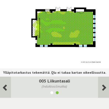
005 Liikuntasali
(Induktiosilmukka)