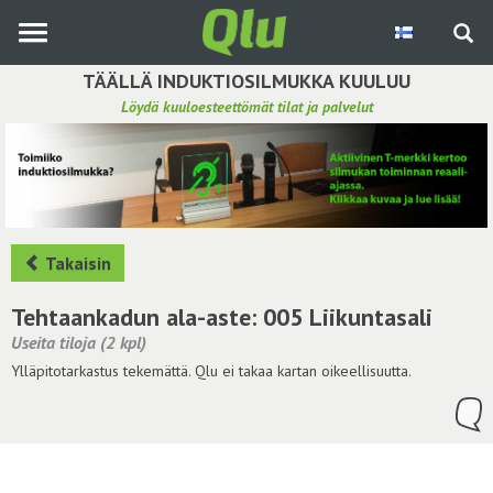
Siirry
pääsisältöön
TÄÄLLÄ INDUKTIOSILMUKKA KUULUU
Löydä kuuloesteettömät tilat ja palvelut
Etsi induktiosilmukka
Tee ehdotus ja vaikuta kuulemiskokemukseen
Hae ehdotuksia
Takaisin
Käyttöohje
Tehtaankadun ala-aste: 005 Liikuntasali
Useita tiloja (2 kpl)
Yhteydenottopyyntö
Ylläpitotarkastus tekemättä. Qlu ei takaa kartan oikeellisuutta.
Kirjaudu sisään