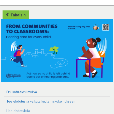
Takaisin
Etsi induktiosilmukka
Tee ehdotus ja vaikuta kuulemiskokemukseen
Hae ehdotuksia