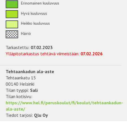
Erinomainen kuuluvuus
Hyvä kuuluvuus
Heikko kuuluvuus
Häiriö
Tarkastettu:
07.02.2023
Ylläpitotarkastus tehtävä viimeistään:
07.02.2026
Tehtaankadun ala-aste
Tehtaankatu 15
00140 Helsinki
Tilan tyyppi:
Sali
Tilan kotisivu:
https://www.hel.fi/peruskoulut/fi/koulut/tehtaankadun-
ala-aste/
Tiedot tarjosi:
Qlu Oy