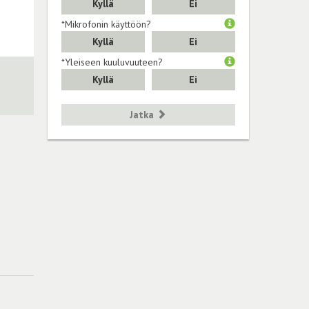
Kyllä
Ei
*Mikrofonin käyttöön?
Kyllä
Ei
*Yleiseen kuuluvuuteen?
Kyllä
Ei
Jatka