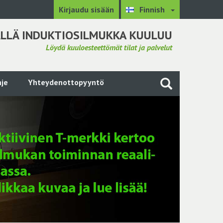
Kirjaudu sisään
Finnish
LLÄ INDUKTIOSILMUKKA KUULUU
Löydä kuuloesteettömät tilat ja palvelut
je
Yhteydenottopyyntö