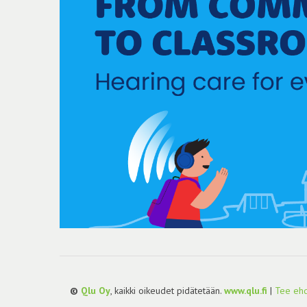
©
Qlu Oy
, kaikki oikeudet pidätetään.
www.qlu.fi
|
Tee ehd