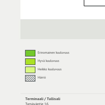
Erinomainen kuuluvuus
Hyvä kuuluvuus
Heikko kuuluvuus
Häiriö
Terminaali / Tullisali
Tyrnäväntie 16