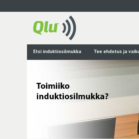
Siirry
pääsisältöön
Etsi induktiosilmukka
Tee ehdotus ja vai