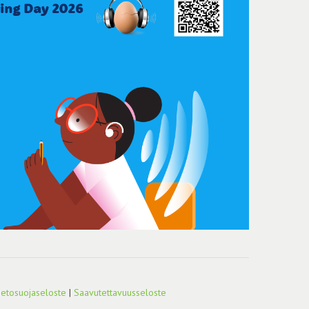
ietosuojaseloste
|
Saavutettavuusseloste