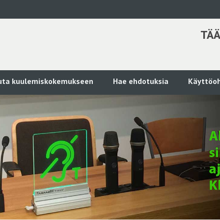
TÄÄ
kuta kuulemiskokemukseen
Hae ehdotuksia
Käyttöoh