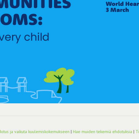
otus ja vaikuta kuulemiskokemukseen
|
Hae muiden tekemiä ehdotuksia
|
T