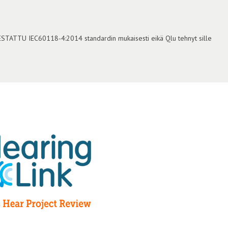
TESTATTU IEC60118-4:2014 standardin mukaisesti eikä Qlu tehnyt sille