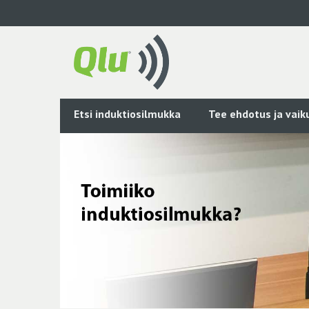
Siirry
pääsisältöön
Etsi induktiosilmukka
Tee ehdotus ja vai