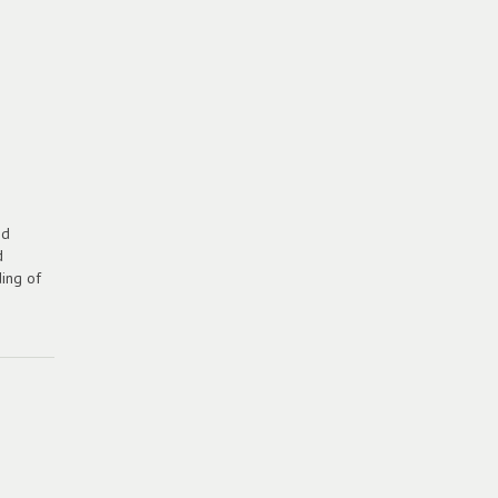
ed
d
ing of