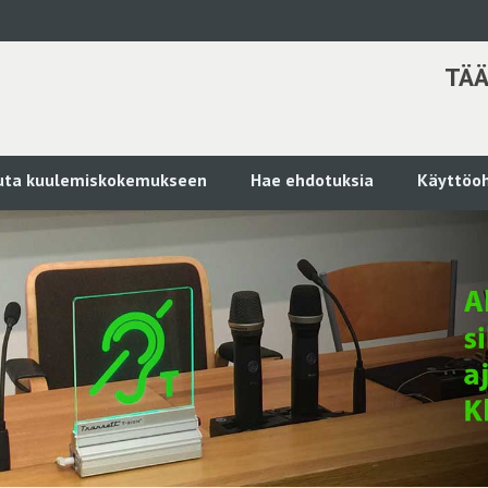
TÄÄ
kuta kuulemiskokemukseen
Hae ehdotuksia
Käyttöoh