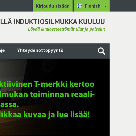
Kirjaudu sisään
Finnish
LLÄ INDUKTIOSILMUKKA KUULUU
Löydä kuuloesteettömät tilat ja palvelut
je
Yhteydenottopyyntö