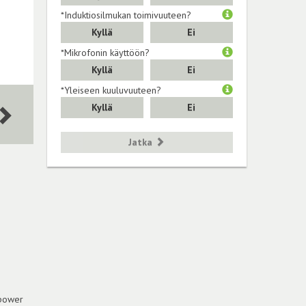
*Induktiosilmukan toimivuuteen?
Kyllä
Ei
*Mikrofonin käyttöön?
Kyllä
Ei
*Yleiseen kuuluvuuteen?
Kyllä
Ei
Jatka
'power