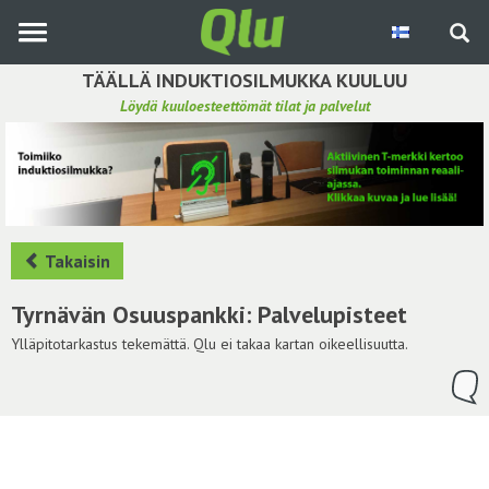
Siirry
pääsisältöön
TÄÄLLÄ INDUKTIOSILMUKKA KUULUU
Löydä kuuloesteettömät tilat ja palvelut
Etsi induktiosilmukka
Tee ehdotus ja vaikuta kuulemiskokemukseen
Hae ehdotuksia
Takaisin
Käyttöohje
Tyrnävän Osuuspankki: Palvelupisteet
Yhteydenottopyyntö
Ylläpitotarkastus tekemättä. Qlu ei takaa kartan oikeellisuutta.
Kirjaudu sisään