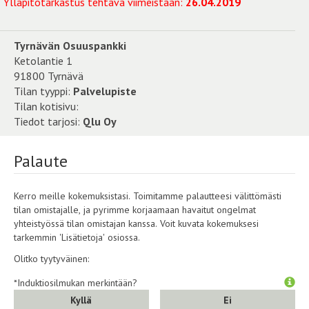
Ylläpitotarkastus tehtävä viimeistään:
26.04.2019
Tyrnävän Osuuspankki
Ketolantie 1
91800 Tyrnävä
Tilan tyyppi:
Palvelupiste
Tilan kotisivu:
Tiedot tarjosi:
Qlu Oy
Palaute
Kerro meille kokemuksistasi. Toimitamme palautteesi välittömästi
tilan omistajalle, ja pyrimme korjaamaan havaitut ongelmat
yhteistyössä tilan omistajan kanssa. Voit kuvata kokemuksesi
tarkemmin 'Lisätietoja' osiossa.
Olitko tyytyväinen:
*Induktiosilmukan merkintään?
Kyllä
Ei