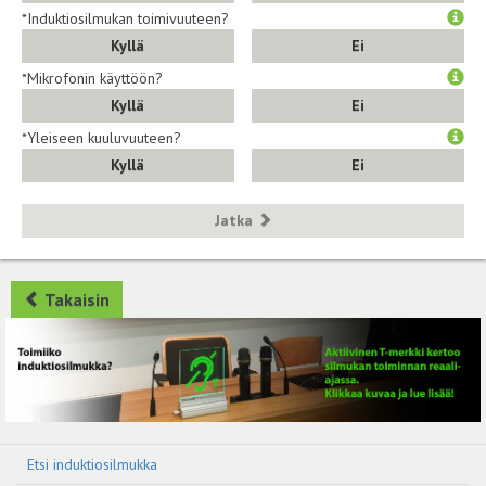
*Induktiosilmukan toimivuuteen?
Kyllä
Ei
*Mikrofonin käyttöön?
Kyllä
Ei
*Yleiseen kuuluvuuteen?
Kyllä
Ei
Jatka
Takaisin
Etsi induktiosilmukka