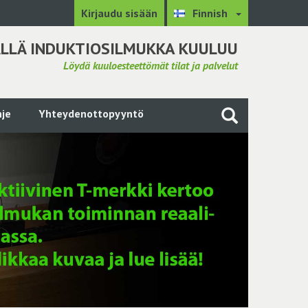
Kirjaudu sisään
Finnish
LLÄ INDUKTIOSILMUKKA KUULUU
Löydä kuuloesteettömät tilat ja palvelut
je
Yhteydenottopyyntö