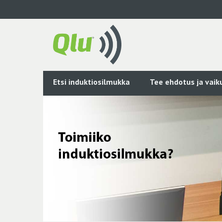
Siirry
pääsisältöön
Etsi induktiosilmukka
Tee ehdotus ja vai