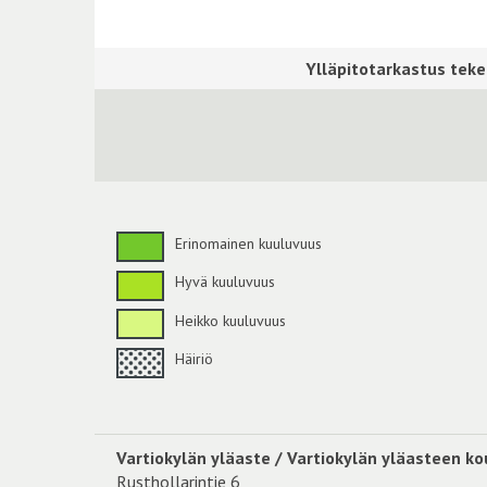
Erinomainen kuuluvuus
Hyvä kuuluvuus
Heikko kuuluvuus
Häiriö
Vartiokylän yläaste / Vartiokylän yläasteen ko
Rusthollarintie 6