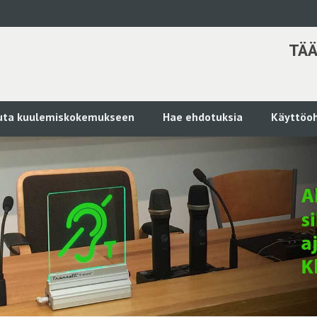
TÄÄ
kuta kuulemiskokemukseen
Hae ehdotuksia
Käyttöoh