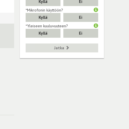
Kyllä
Ei
*Mikrofonin käyttöön?
Kyllä
Ei
*Yleiseen kuuluvuuteen?
Kyllä
Ei
Jatka